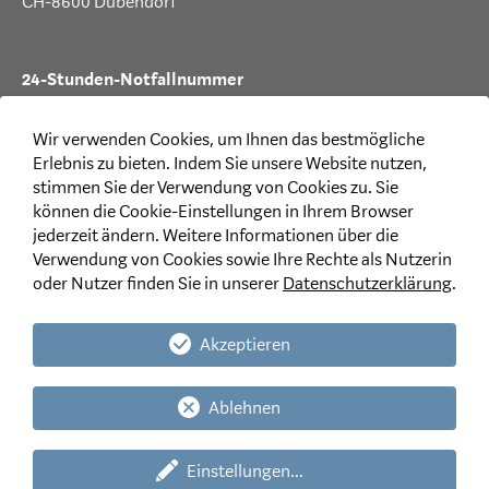
CH-8600 Dübendorf
24-Stunden-Notfallnummer
T +41 44 387 88 99
Wir verwenden Cookies, um Ihnen das bestmögliche
Erlebnis zu bieten. Indem Sie unsere Website nutzen,
stimmen Sie der Verwendung von Cookies zu. Sie
können die Cookie-Einstellungen in Ihrem Browser
Rechtliches
jederzeit ändern. Weitere Informationen über die
Verwendung von Cookies sowie Ihre Rechte als Nutzerin
Disclaimer
oder Nutzer finden Sie in unserer
Datenschutzerklärung
.
Datenschutzerklärung CH
|
LI
Datenschutzerklärung für Mitarbeitende und
Stellenbewerbende
Akzeptieren
Allgemeine Geschäftsbedingungen
Ablehnen
Einstellungen
...