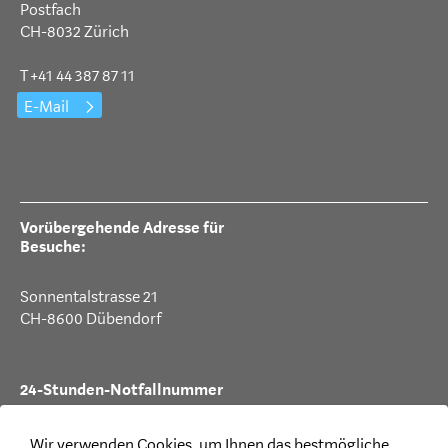
Postfach
CH-8032 Zürich
T +41 44 387 87 11
E-Mail
Vorübergehende Adresse für
Besuche:
Sonnentalstrasse 21
CH-8600 Dübendorf
24-Stunden-Notfallnummer
T +41 44 387 88 99
Wir verwenden Cookies, um Ihnen das bestmögliche