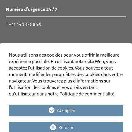
Numéro d'urgence 24 / 7
T +41 44 387 88 99
Médias sociaux
Nous utilisons des cookies pour vous offrir la meilleure
expérience possible. En utilisant notre site Web, vous
acceptez l'utilisation de cookies. Vous pouvez à tout
moment modifier les paramètres des cookies dans votre
navigateur. Vous trouverez plus d'informations sur
Informations juridiques
l'utilisation des cookies et vos droits en tant
qu'utilisateur dans notre
Politique de confidentialité
.
Disclaimer
Déclaration de protection des données CH
|
LI
Accepter
Déclaration de protection des données pour le personnel et
les candidats et candidates à un emploi
Refuser
Conditions générales d’affaires