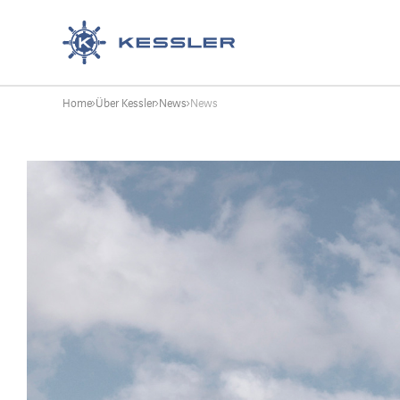
Kessler
Home
Über Kessler
News
News