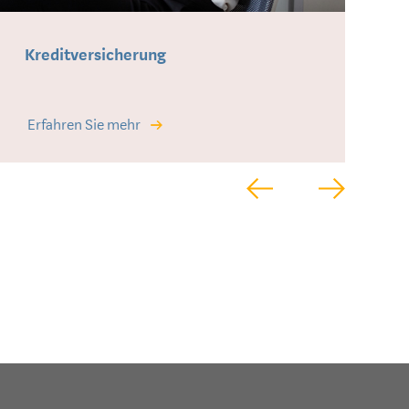
Kreditversicherung
V
Erfahren Sie mehr
E