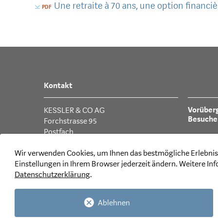
Une retraite à 70 ans, une option financi
Kontakt
Vorüber
KESSLER & CO AG
Besuche
Forchstrasse 95
Postfach
CH-8032 Zürich
Sonnenta
Wir verwenden Cookies, um Ihnen das bestmögliche Erlebnis 
CH-8600
Einstellungen in Ihrem Browser jederzeit ändern. Weitere In
T +41 44 387 87 11
Datenschutzerklärung
.
E-Mail
Ablehnen