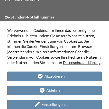
24-Stunden-Notfallnummer
T +41 44 387 88 99
Wir verwenden Cookies, um Ihnen das bestmögliche
Erlebnis zu bieten. Indem Sie unsere Website nutzen,
stimmen Sie der Verwendung von Cookies zu. Sie
können die Cookie-Einstellungen in Ihrem Browser
Rechtliches
jederzeit ändern. Weitere Informationen über die
Verwendung von Cookies sowie Ihre Rechte als Nutzerin
Disclaimer
oder Nutzer finden Sie in unserer
Datenschutzerklärung
.
Datenschutzerklärung CH
|
LI
Datenschutzerklärung für Mitarbeitende und
Stellenbewerbende
Akzeptieren
Allgemeine Geschäftsbedingungen
Ablehnen
Einstellungen
...